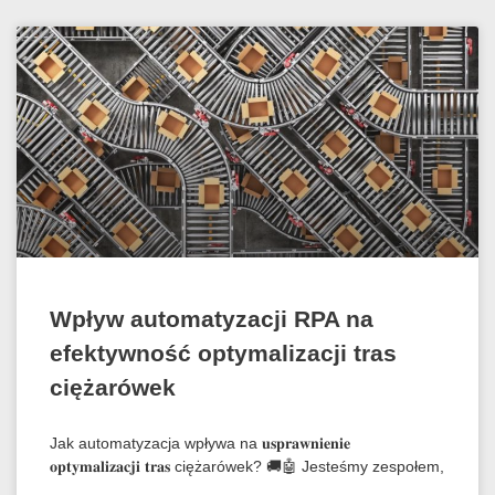
Wpływ automatyzacji RPA na
efektywność optymalizacji tras
ciężarówek
Jak automatyzacja wpływa na 𝐮𝐬𝐩𝐫𝐚𝐰𝐧𝐢𝐞𝐧𝐢𝐞
𝐨𝐩𝐭𝐲𝐦𝐚𝐥𝐢𝐳𝐚𝐜𝐣𝐢 𝐭𝐫𝐚𝐬 ciężarówek? 🚚🤖 Jesteśmy zespołem,