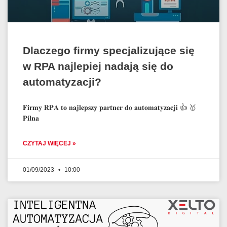
Dlaczego firmy specjalizujące się
w RPA najlepiej nadają się do
automatyzacji?
𝐅𝐢𝐫𝐦𝐲 𝐑𝐏𝐀 𝐭𝐨 𝐧𝐚𝐣𝐥𝐞𝐩𝐬𝐳𝐲 𝐩𝐚𝐫𝐭𝐧𝐞𝐫 𝐝𝐨 𝐚𝐮𝐭𝐨𝐦𝐚𝐭𝐲𝐳𝐚𝐜𝐣𝐢 👍 🥇
𝐏𝐢𝐥𝐧𝐚
CZYTAJ WIĘCEJ »
01/09/2023
10:00