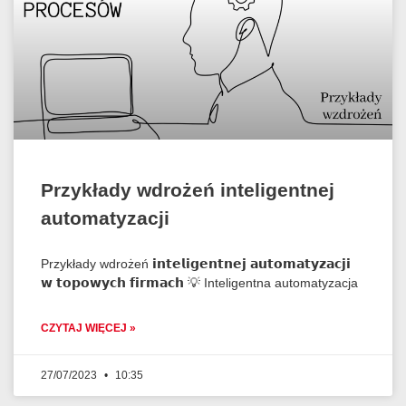
Przykłady wdrożeń inteligentnej
automatyzacji
Przykłady wdrożeń 𝗶𝗻𝘁𝗲𝗹𝗶𝗴𝗲𝗻𝘁𝗻𝗲𝗷 𝗮𝘂𝘁𝗼𝗺𝗮𝘁𝘆𝘇𝗮𝗰𝗷𝗶
𝘄 𝘁𝗼𝗽𝗼𝘄𝘆𝗰𝗵 𝗳𝗶𝗿𝗺𝗮𝗰𝗵 💡 Inteligentna automatyzacja
CZYTAJ WIĘCEJ »
27/07/2023
10:35