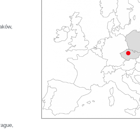
raków,
rague,