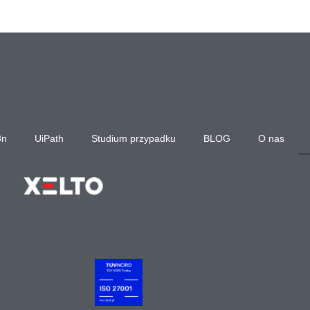
8n
UiPath
Studium przypadku
BLOG
O nas