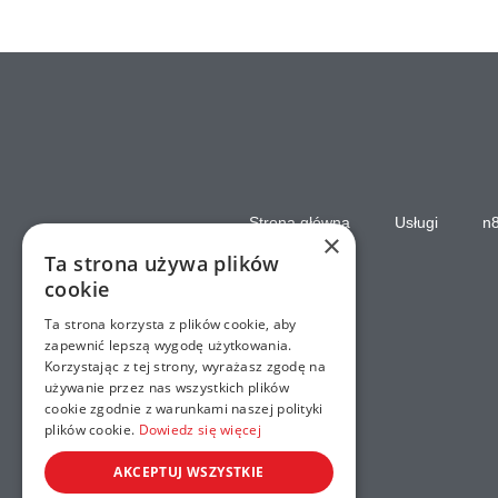
Strona główna
Usługi
n
×
Ta strona używa plików
cookie
Ta strona korzysta z plików cookie, aby
zapewnić lepszą wygodę użytkowania.
Korzystając z tej strony, wyrażasz zgodę na
używanie przez nas wszystkich plików
cookie zgodnie z warunkami naszej polityki
plików cookie.
Dowiedz się więcej
AKCEPTUJ WSZYSTKIE