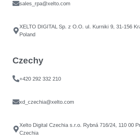
sales_rpa@xelto.com
XELTO DIGITAL Sp. z O.O. ul. Kurniki 9, 31-156 K
Poland
Czechy
+420 292 332 210
xd_czechia@xelto.com
Xelto Digital Czechia s.r.o. Rybná 716/24, 110 00 P
Czechia