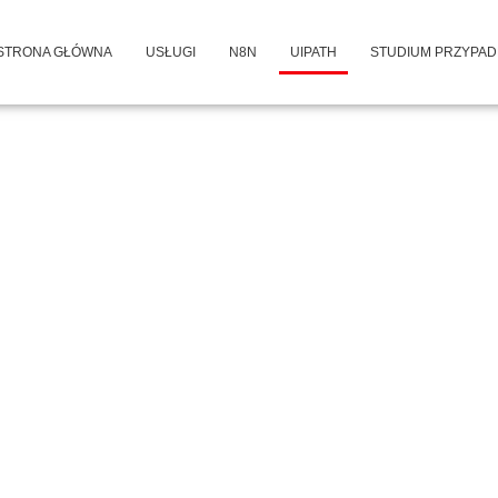
STRONA GŁÓWNA
USŁUGI
N8N
UIPATH
STUDIUM PRZYPA
utonomiczne
do
h procesów
ch
 w których inteligentne agenty AI
ą kontekst i wykonują złożone