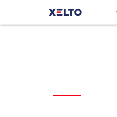
Zatrudnij a
systemy AI 
biznesowyc
operacyjny
Zbuduj autonomiczne procesy,
samodzielnie planują, oceniaj