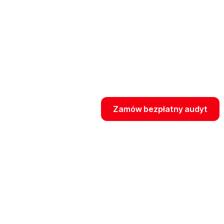
zadania kończąc je sukcesem 
Odkryj potęgę możliwości w e
– który od lat zajmuje najwyżs
standardy nowoczesnego, wd
przedsiębiorstwa.
Zamów bezpłatny audyt