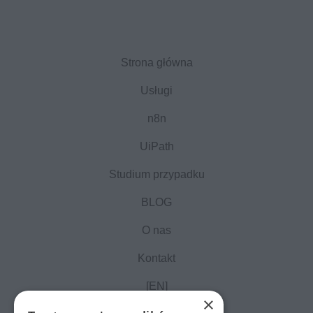
Strona główna
Usługi
n8n
UiPath
Studium przypadku
BLOG
O nas
Kontakt
[EN]
×