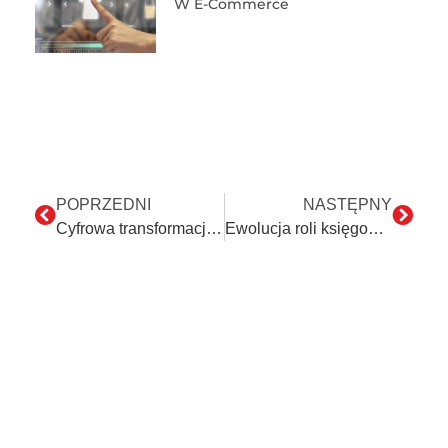
W E-Commerce
POPRZEDNI
NASTĘPNY
Cyfrowa transformacja w Twojej firmie
Ewolucja roli księgowego: Dlaczego umiejętności programowania są ważne?