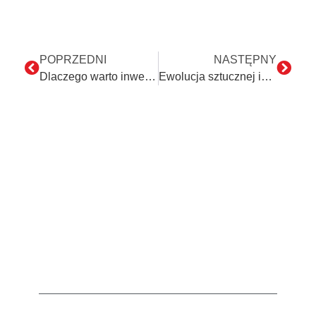
POPRZEDNI
NASTĘPNY
Dlaczego warto inwestować w szkolenia z sztucznej inteligencji w organizacjach
Ewolucja sztucznej inteligencji w e-commerce