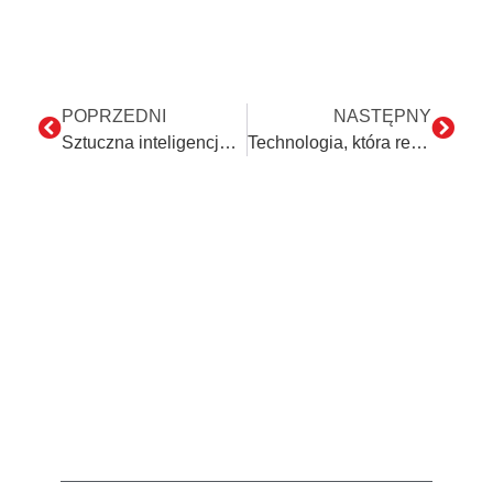
POPRZEDNI
NASTĘPNY
Sztuczna inteligencja w finansach: rewolucja!
Technologia, która rewolucjonizuje współczesny biznes w 2023 roku