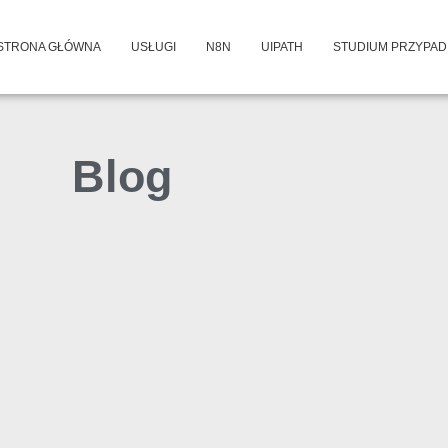
STRONA GŁÓWNA
USŁUGI
N8N
UIPATH
STUDIUM PRZYPA
Blog