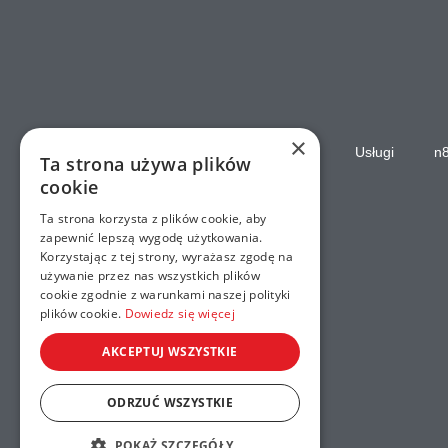
×
Strona główna
Usługi
n
Ta strona używa plików
cookie
Ta strona korzysta z plików cookie, aby
zapewnić lepszą wygodę użytkowania.
Korzystając z tej strony, wyrażasz zgodę na
używanie przez nas wszystkich plików
cookie zgodnie z warunkami naszej polityki
plików cookie.
Dowiedz się więcej
AKCEPTUJ WSZYSTKIE
ODRZUĆ WSZYSTKIE
POKAŻ SZCZEGÓŁY