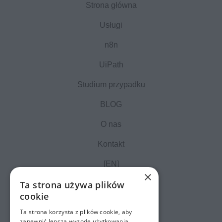
Strona główna
Usługi
n8n
UiPath
Studium przypadku
BLOG
O nas
Kontakt
[EN]
×
Ta strona używa plików
cookie
Ta strona korzysta z plików cookie, aby
zapewnić lepszą wygodę użytkowania.