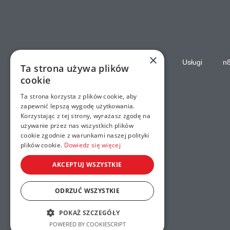
×
Strona główna
Usługi
n
Ta strona używa plików
cookie
Ta strona korzysta z plików cookie, aby
zapewnić lepszą wygodę użytkowania.
Korzystając z tej strony, wyrażasz zgodę na
używanie przez nas wszystkich plików
cookie zgodnie z warunkami naszej polityki
plików cookie.
Dowiedz się więcej
AKCEPTUJ WSZYSTKIE
ODRZUĆ WSZYSTKIE
POKAŻ SZCZEGÓŁY
POWERED BY COOKIESCRIPT