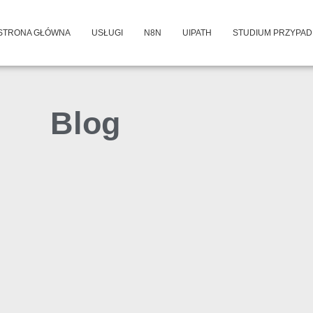
STRONA GŁÓWNA
USŁUGI
N8N
UIPATH
STUDIUM PRZYPA
Blog