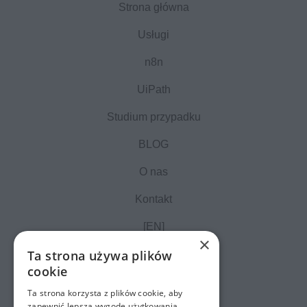
Strona główna
Usługi
n8n
UiPath
Studium przypadku
BLOG
O nas
Kontakt
[EN]
×
Ta strona używa plików
cookie
Ta strona korzysta z plików cookie, aby
zapewnić lepszą wygodę użytkowania.