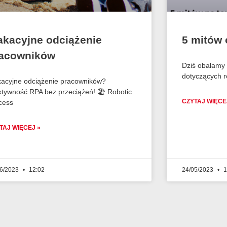
kacyjne odciążenie
5 mitów 
acowników
Dziś obalamy 
dotyczących r
acyjne odciążenie pracowników?
ktywność RPA bez przeciążeń! 🏖️ Robotic
CZYTAJ WIĘCE
cess
TAJ WIĘCEJ »
06/2023
12:02
24/05/2023
1