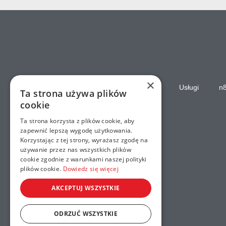
×
Strona główna
Usługi
n
Ta strona używa plików
cookie
Ta strona korzysta z plików cookie, aby
zapewnić lepszą wygodę użytkowania.
Korzystając z tej strony, wyrażasz zgodę na
używanie przez nas wszystkich plików
cookie zgodnie z warunkami naszej polityki
plików cookie.
Dowiedz się więcej
AKCEPTUJ WSZYSTKIE
ODRZUĆ WSZYSTKIE