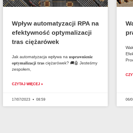
Wpływ automatyzacji RPA na
Wa
efektywność optymalizacji
pr
tras ciężarówek
Wak
Efe
Jak automatyzacja wpływa na 𝐮𝐬𝐩𝐫𝐚𝐰𝐧𝐢𝐞𝐧𝐢𝐞
Pro
𝐨𝐩𝐭𝐲𝐦𝐚𝐥𝐢𝐳𝐚𝐜𝐣𝐢 𝐭𝐫𝐚𝐬 ciężarówek? 🚚🤖 Jesteśmy
zespołem,
CZY
CZYTAJ WIĘCEJ »
17/07/2023
08:59
06/