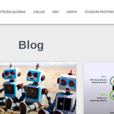
STRONA GŁÓWNA
USŁUGI
N8N
UIPATH
STUDIUM PRZYPA
Blog