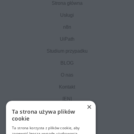
Strona główna
Usługi
n8n
UiPath
Studium przypadku
BLOG
O nas
Kontakt
[EN]
×
Ta strona używa plików
cookie
Ta strona korzysta z plików cookie, aby
zapewnić lepszą wygodę użytkowania.