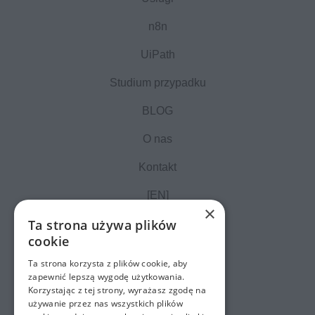
n8n
UiPath
Studium przypadku
BLOG
O nas
Kontakt
[EN]
×
Ta strona używa plików
cookie
Ta strona korzysta z plików cookie, aby
zapewnić lepszą wygodę użytkowania.
Korzystając z tej strony, wyrażasz zgodę na
używanie przez nas wszystkich plików