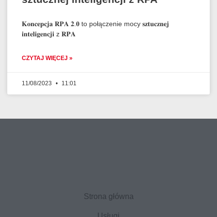
𝐊𝐨𝐧𝐜𝐞𝐩𝐜𝐣𝐚 𝐑𝐏𝐀 𝟐.𝟎 to połączenie mocy 𝐬𝐳𝐭𝐮𝐜𝐳𝐧𝐞𝐣
𝐢𝐧𝐭𝐞𝐥𝐢𝐠𝐞𝐧𝐜𝐣𝐢 z 𝐑𝐏𝐀
CZYTAJ WIĘCEJ »
11/08/2023
11:01
Strona główna
Usługi