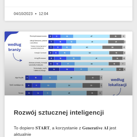
04/10/2023
12:04
Rozwój sztucznej inteligencji
To dopiero 𝐒𝐓𝐀𝐑𝐓, a korzystanie z 𝐆𝐞𝐧𝐞𝐫𝐚𝐭𝐢𝐯𝐞 𝐀𝐈 jest
aktualnie