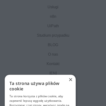
Usługi
n8n
UiPath
Studium przypadku
BLOG
O nas
Kontakt
[EN]
×
Ta strona używa plików
cookie
Ta strona korzysta z plików cookie, aby
zapewnić lepszą wygodę użytkowania.
Korzystając z tej strony, wyrażasz zgodę na