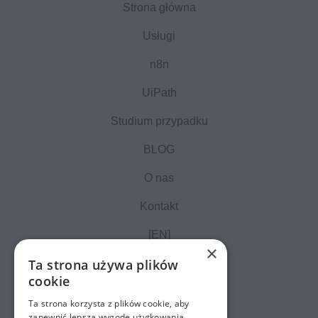
Strona główna
Usługi
n8n
UiPath
Studium przypadku
BLOG
O nas
Kontakt
[EN]
×
Ta strona używa plików
cookie
Ta strona korzysta z plików cookie, aby
zapewnić lepszą wygodę użytkowania.