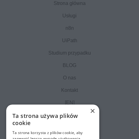
Strona główna
Usługi
n8n
UiPath
Studium przypadku
BLOG
O nas
Kontakt
[EN]
×
Ta strona używa plików
cookie
Ta strona korzysta z plików cookie, aby
zapewnić lepszą wygodę użytkowania.