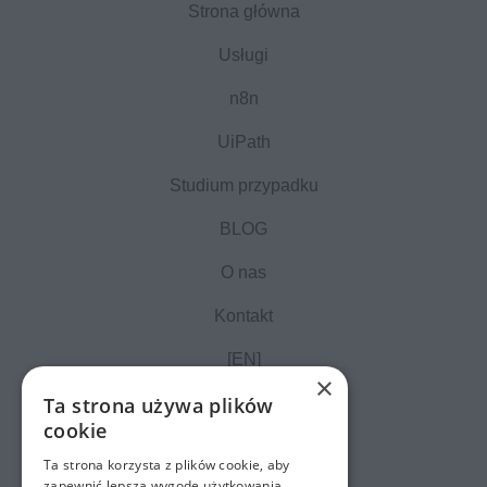
Strona główna
Usługi
n8n
UiPath
Studium przypadku
BLOG
O nas
Kontakt
[EN]
×
Ta strona używa plików
cookie
Ta strona korzysta z plików cookie, aby
zapewnić lepszą wygodę użytkowania.