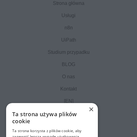
Strona główna
Usługi
n8n
UiPath
Studium przypadku
BLOG
O nas
Kontakt
[EN]
×
Ta strona używa plików
cookie
Ta strona korzysta z plików cookie, aby
zapewnić lepszą wygodę użytkowania.