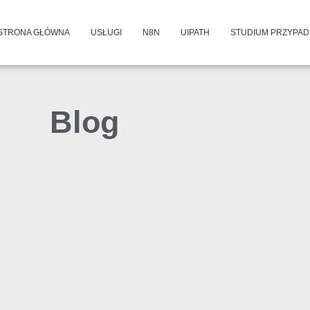
STRONA GŁÓWNA
USŁUGI
N8N
UIPATH
STUDIUM PRZYPA
Blog