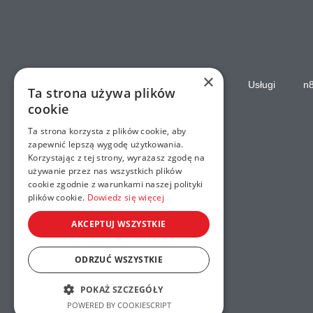
×
Strona główna
Usługi
n
Ta strona używa plików
cookie
Ta strona korzysta z plików cookie, aby
zapewnić lepszą wygodę użytkowania.
Korzystając z tej strony, wyrażasz zgodę na
używanie przez nas wszystkich plików
cookie zgodnie z warunkami naszej polityki
plików cookie.
Dowiedz się więcej
AKCEPTUJ WSZYSTKIE
ODRZUĆ WSZYSTKIE
POKAŻ SZCZEGÓŁY
POWERED BY COOKIESCRIPT