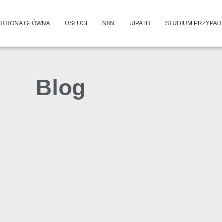
STRONA GŁÓWNA
USŁUGI
N8N
UIPATH
STUDIUM PRZYPA
Blog