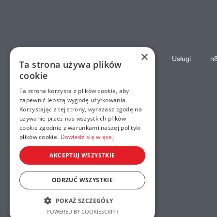
×
Strona główna
Usługi
n
Ta strona używa plików
cookie
Ta strona korzysta z plików cookie, aby
zapewnić lepszą wygodę użytkowania.
Korzystając z tej strony, wyrażasz zgodę na
używanie przez nas wszystkich plików
cookie zgodnie z warunkami naszej polityki
plików cookie.
Dowiedz się więcej
AKCEPTUJ WSZYSTKIE
ODRZUĆ WSZYSTKIE
POKAŻ SZCZEGÓŁY
POWERED BY COOKIESCRIPT