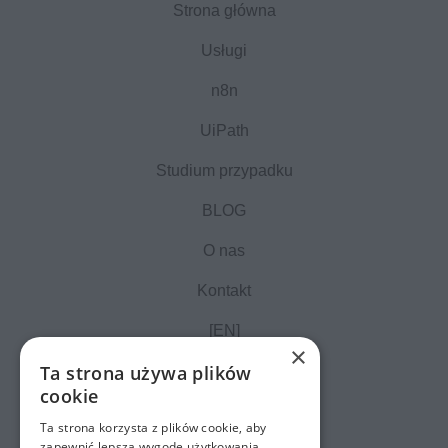
Strona główna
Usługi
n8n
UiPath
Studium przypadku
BLOG
O nas
Kontakt
[EN]
×
Ta strona używa plików
cookie
Ta strona korzysta z plików cookie, aby
zapewnić lepszą wygodę użytkowania.