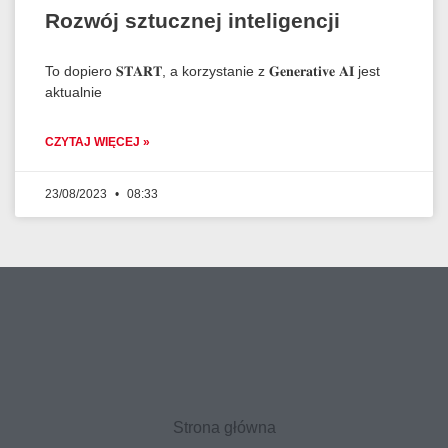
Rozwój sztucznej inteligencji
To dopiero 𝐒𝐓𝐀𝐑𝐓, a korzystanie z 𝐆𝐞𝐧𝐞𝐫𝐚𝐭𝐢𝐯𝐞 𝐀𝐈 jest
aktualnie
CZYTAJ WIĘCEJ »
23/08/2023
08:33
Strona główna