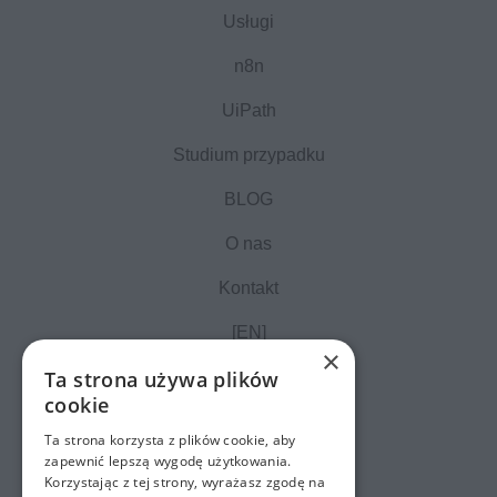
Usługi
n8n
UiPath
Studium przypadku
BLOG
O nas
Kontakt
[EN]
×
Ta strona używa plików
cookie
Ta strona korzysta z plików cookie, aby
zapewnić lepszą wygodę użytkowania.
Korzystając z tej strony, wyrażasz zgodę na