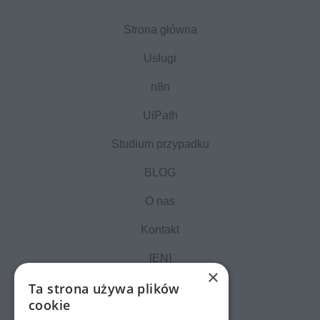
Strona główna
Usługi
n8n
UiPath
Studium przypadku
BLOG
O nas
Kontakt
[EN]
×
Ta strona używa plików
cookie