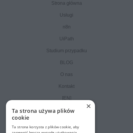
Strona główna
Usługi
n8n
UiPath
Studium przypadku
BLOG
O nas
Kontakt
[EN]
×
Ta strona używa plików
cookie
Ta strona korzysta z plików cookie, aby
zapewnić lepszą wygodę użytkowania.