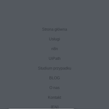
Strona główna
Usługi
n8n
UiPath
Studium przypadku
BLOG
O nas
Kontakt
[EN]