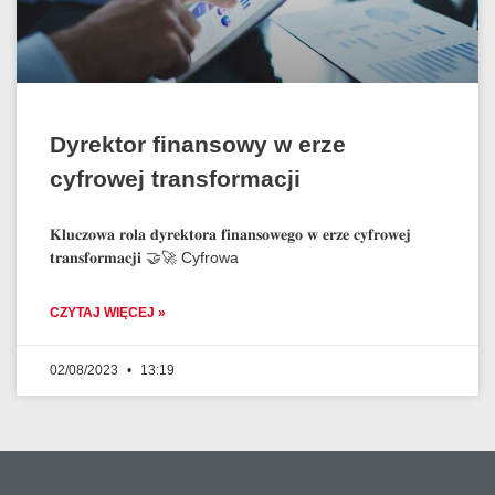
Dyrektor finansowy w erze
cyfrowej transformacji
𝐊𝐥𝐮𝐜𝐳𝐨𝐰𝐚 𝐫𝐨𝐥𝐚 𝐝𝐲𝐫𝐞𝐤𝐭𝐨𝐫𝐚 𝐟𝐢𝐧𝐚𝐧𝐬𝐨𝐰𝐞𝐠𝐨 𝐰 𝐞𝐫𝐳𝐞 𝐜𝐲𝐟𝐫𝐨𝐰𝐞𝐣
𝐭𝐫𝐚𝐧𝐬𝐟𝐨𝐫𝐦𝐚𝐜𝐣𝐢 🤝🚀 Cyfrowa
CZYTAJ WIĘCEJ »
02/08/2023
13:19