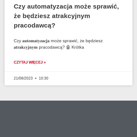
Czy automatyzacja może sprawić,
że będziesz atrakcyjnym
pracodawcą?
Czy 𝐚𝐮𝐭𝐨𝐦𝐚𝐭𝐲𝐳𝐚𝐜𝐣𝐚 może sprawić, że będziesz
𝐚𝐭𝐫𝐚𝐤𝐜𝐲𝐣𝐧𝐲𝐦 pracodawcą? 🤖 Krótka
CZYTAJ WIĘCEJ »
21/08/2023
10:30