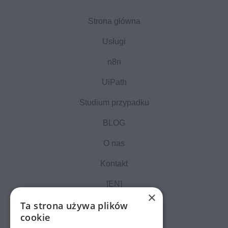
Strona główna
Usługi
n8n
UiPath
Studium przypadku
BLOG
O nas
Kontakt
[EN]
×
Ta strona używa plików
cookie