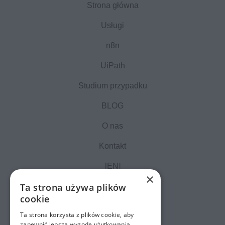
Strona główna
Usługi
n8n
UiPath
Studium przypadku
BLOG
O nas
Kontakt
[EN]
×
Ta strona używa plików
cookie
Ta strona korzysta z plików cookie, aby
zapewnić lepszą wygodę użytkowania.