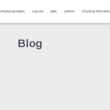
STRONA GŁÓWNA
USŁUGI
N8N
UIPATH
STUDIUM PRZYPA
Blog