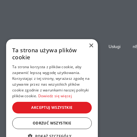
×
Strona główna
Usługi
n
Ta strona używa plików
cookie
Ta strona korzysta z plików cookie, aby
zapewnić lepszą wygodę użytkowania.
Korzystając z tej strony, wyrażasz zgodę na
używanie przez nas wszystkich plików
cookie zgodnie z warunkami naszej polityki
plików cookie.
Dowiedz się więcej
AKCEPTUJ WSZYSTKIE
ODRZUĆ WSZYSTKIE
POKAŻ SZCZEGÓŁY