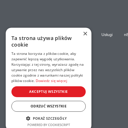
×
Strona główna
Usługi
n
Ta strona używa plików
cookie
Ta strona korzysta z plików cookie, aby
zapewnić lepszą wygodę użytkowania.
Korzystając z tej strony, wyrażasz zgodę na
używanie przez nas wszystkich plików
cookie zgodnie z warunkami naszej polityki
plików cookie.
Dowiedz się więcej
AKCEPTUJ WSZYSTKIE
ODRZUĆ WSZYSTKIE
POKAŻ SZCZEGÓŁY
POWERED BY COOKIESCRIPT