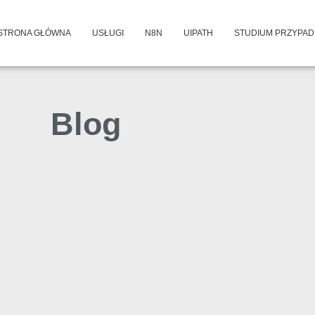
STRONA GŁÓWNA
USŁUGI
N8N
UIPATH
STUDIUM PRZYPA
Blog