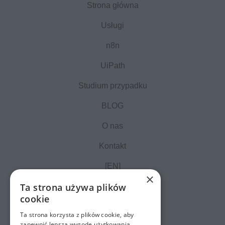
Strona główna
Usługi
n8n
UiPath
Studium przypadku
BLOG
O nas
Kontakt
[EN]
×
Ta strona używa plików
cookie
Ta strona korzysta z plików cookie, aby
zapewnić lepszą wygodę użytkowania.