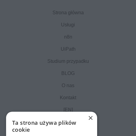
Strona główna
Usługi
n8n
UiPath
Studium przypadku
BLOG
O nas
Kontakt
[EN]
×
Ta strona używa plików
cookie