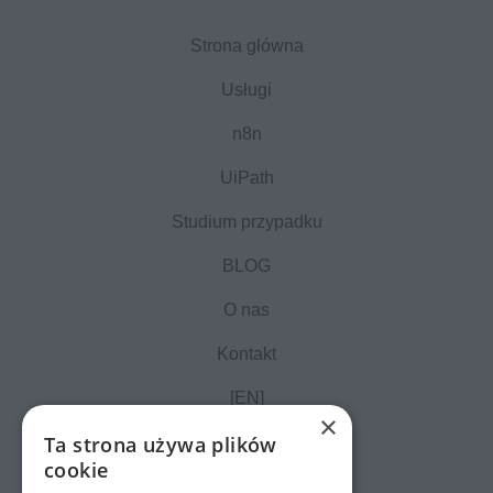
Strona główna
Usługi
n8n
UiPath
Studium przypadku
BLOG
O nas
Kontakt
[EN]
×
Ta strona używa plików
cookie