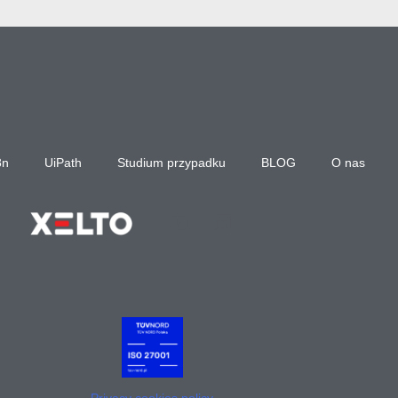
8n
UiPath
Studium przypadku
BLOG
O nas