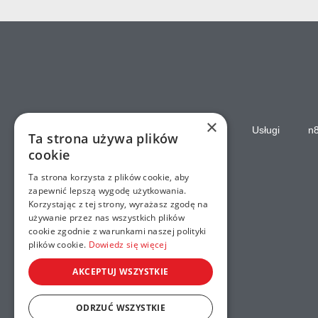
×
Strona główna
Usługi
n
Ta strona używa plików
cookie
Ta strona korzysta z plików cookie, aby
zapewnić lepszą wygodę użytkowania.
Korzystając z tej strony, wyrażasz zgodę na
używanie przez nas wszystkich plików
cookie zgodnie z warunkami naszej polityki
plików cookie.
Dowiedz się więcej
AKCEPTUJ WSZYSTKIE
ODRZUĆ WSZYSTKIE