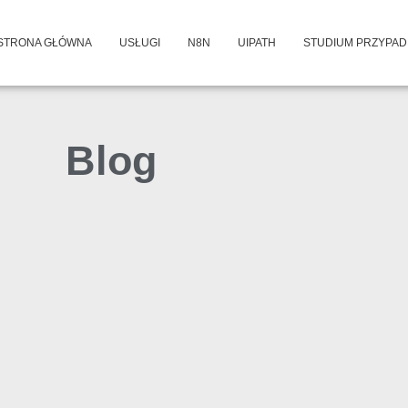
STRONA GŁÓWNA
USŁUGI
N8N
UIPATH
STUDIUM PRZYPA
Blog