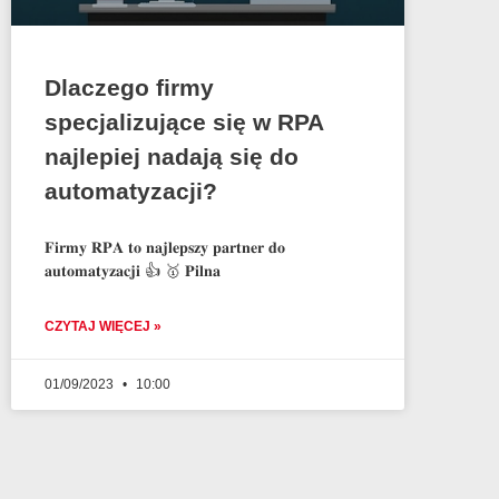
Dlaczego firmy
specjalizujące się w RPA
najlepiej nadają się do
automatyzacji?
𝐅𝐢𝐫𝐦𝐲 𝐑𝐏𝐀 𝐭𝐨 𝐧𝐚𝐣𝐥𝐞𝐩𝐬𝐳𝐲 𝐩𝐚𝐫𝐭𝐧𝐞𝐫 𝐝𝐨
𝐚𝐮𝐭𝐨𝐦𝐚𝐭𝐲𝐳𝐚𝐜𝐣𝐢 👍 🥇 𝐏𝐢𝐥𝐧𝐚
CZYTAJ WIĘCEJ »
01/09/2023
10:00