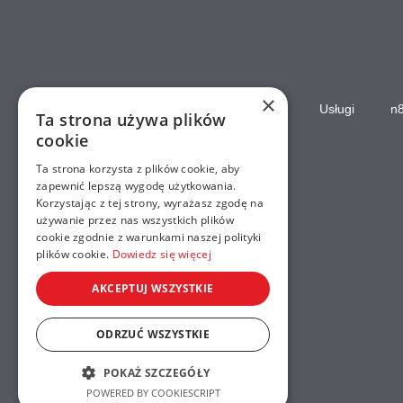
×
Strona główna
Usługi
n
Ta strona używa plików
cookie
Ta strona korzysta z plików cookie, aby
zapewnić lepszą wygodę użytkowania.
Korzystając z tej strony, wyrażasz zgodę na
używanie przez nas wszystkich plików
cookie zgodnie z warunkami naszej polityki
plików cookie.
Dowiedz się więcej
AKCEPTUJ WSZYSTKIE
ODRZUĆ WSZYSTKIE
POKAŻ SZCZEGÓŁY
POWERED BY COOKIESCRIPT