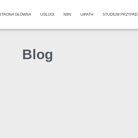
STRONA GŁÓWNA
USŁUGI
N8N
UIPATH
STUDIUM PRZYPA
Blog