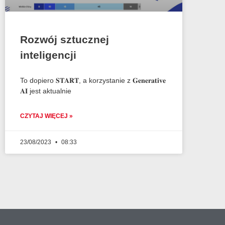
Rozwój sztucznej
inteligencji
To dopiero 𝐒𝐓𝐀𝐑𝐓, a korzystanie z 𝐆𝐞𝐧𝐞𝐫𝐚𝐭𝐢𝐯𝐞
𝐀𝐈 jest aktualnie
CZYTAJ WIĘCEJ »
23/08/2023
08:33