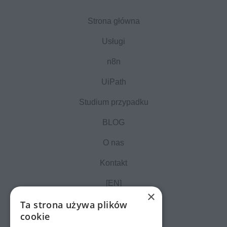
Strona główna
Usługi
n8n
UiPath
Studium przypadku
BLOG
O nas
Kontakt
[EN]
×
Ta strona używa plików
cookie