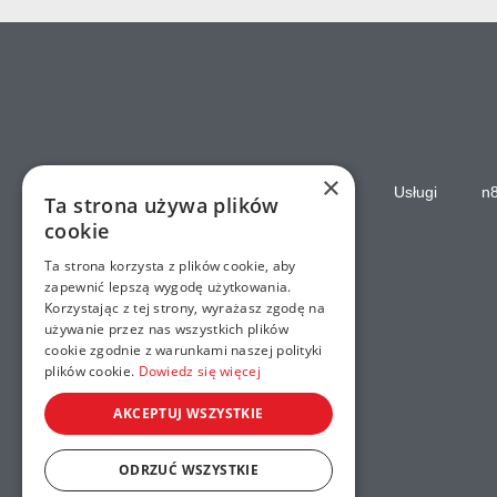
×
Strona główna
Usługi
n
Ta strona używa plików
cookie
Ta strona korzysta z plików cookie, aby
zapewnić lepszą wygodę użytkowania.
Korzystając z tej strony, wyrażasz zgodę na
używanie przez nas wszystkich plików
cookie zgodnie z warunkami naszej polityki
plików cookie.
Dowiedz się więcej
AKCEPTUJ WSZYSTKIE
ODRZUĆ WSZYSTKIE