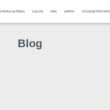
STRONA GŁÓWNA
USŁUGI
N8N
UIPATH
STUDIUM PRZYPA
Blog