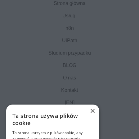
Strona główna
Usługi
n8n
UiPath
Studium przypadku
BLOG
O nas
Kontakt
[EN]
×
Ta strona używa plików
cookie
Ta strona korzysta z plików cookie, aby
zapewnić lepszą wygodę użytkowania.