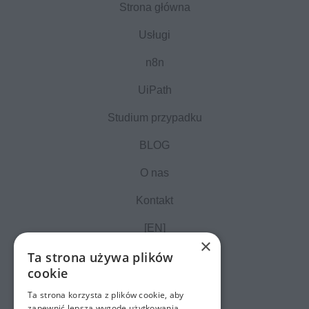
Strona główna
Usługi
n8n
UiPath
Studium przypadku
BLOG
O nas
Kontakt
[EN]
×
Ta strona używa plików
cookie
Ta strona korzysta z plików cookie, aby
zapewnić lepszą wygodę użytkowania.