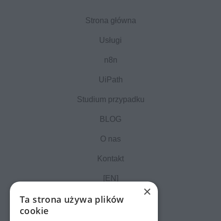
Strona główna
Usługi
n8n
UiPath
Studium przypadku
BLOG
O nas
Kontakt
[EN]
×
Ta strona używa plików
cookie