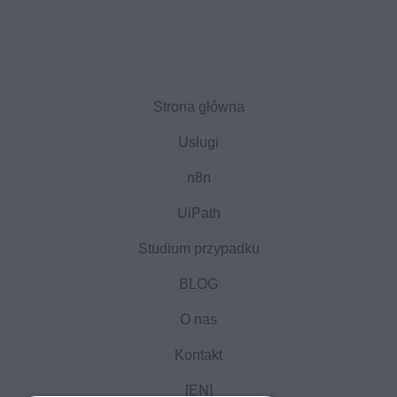
Strona główna
Usługi
n8n
UiPath
Studium przypadku
BLOG
O nas
Kontakt
[EN]