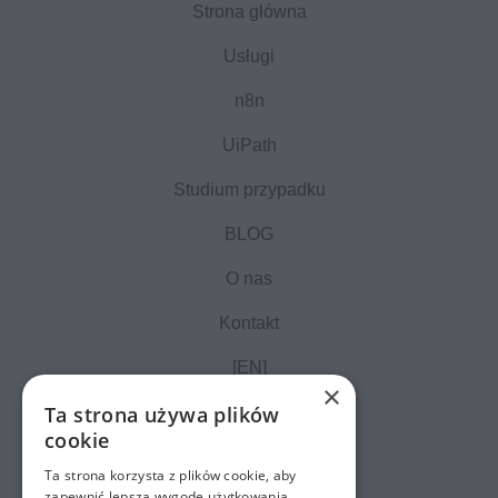
Strona główna
Usługi
n8n
UiPath
Studium przypadku
BLOG
O nas
Kontakt
[EN]
×
Ta strona używa plików
cookie
Ta strona korzysta z plików cookie, aby
zapewnić lepszą wygodę użytkowania.