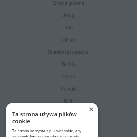
Strona główna
Usługi
n8n
UiPath
Studium przypadku
BLOG
O nas
Kontakt
[EN]
×
Ta strona używa plików
cookie
Ta strona korzysta z plików cookie, aby
zapewnić lepszą wygodę użytkowania.