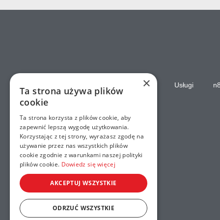
×
Strona główna
Usługi
n
Ta strona używa plików
cookie
Ta strona korzysta z plików cookie, aby
zapewnić lepszą wygodę użytkowania.
Korzystając z tej strony, wyrażasz zgodę na
używanie przez nas wszystkich plików
cookie zgodnie z warunkami naszej polityki
plików cookie.
Dowiedz się więcej
AKCEPTUJ WSZYSTKIE
ODRZUĆ WSZYSTKIE