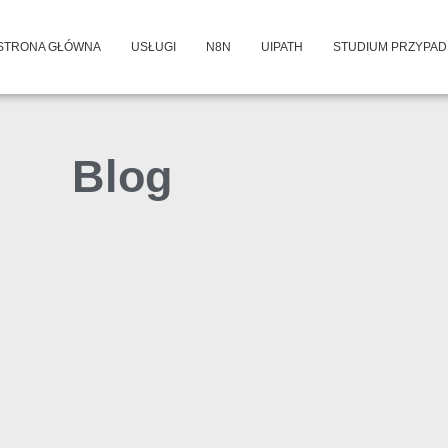
STRONA GŁÓWNA
USŁUGI
N8N
UIPATH
STUDIUM PRZYPA
Blog