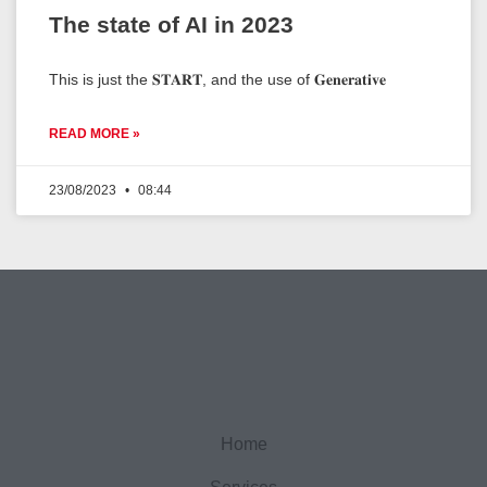
The state of AI in 2023
This is just the 𝐒𝐓𝐀𝐑𝐓, and the use of 𝐆𝐞𝐧𝐞𝐫𝐚𝐭𝐢𝐯𝐞
READ MORE »
23/08/2023
08:44
Home