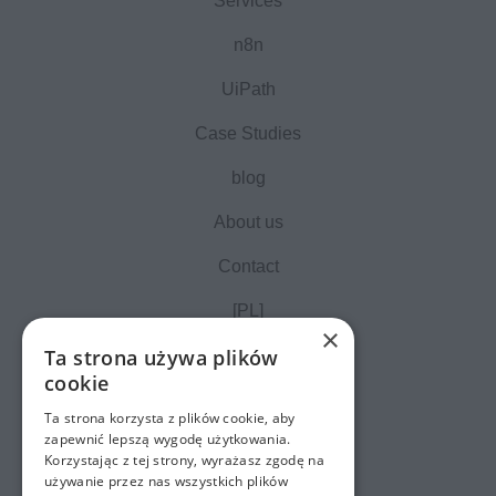
Services
n8n
UiPath
Case Studies
blog
About us
Contact
[PL]
×
Ta strona używa plików
cookie
Ta strona korzysta z plików cookie, aby
zapewnić lepszą wygodę użytkowania.
Korzystając z tej strony, wyrażasz zgodę na
używanie przez nas wszystkich plików