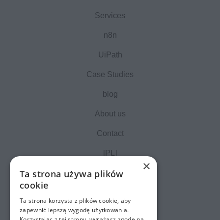
Services
n8n
UiPath
Case Studies
blog
About us
Contact
[PL]
×
Ta strona używa plików
cookie
Ta strona korzysta z plików cookie, aby
zapewnić lepszą wygodę użytkowania.
Korzystając z tej strony, wyrażasz zgodę na