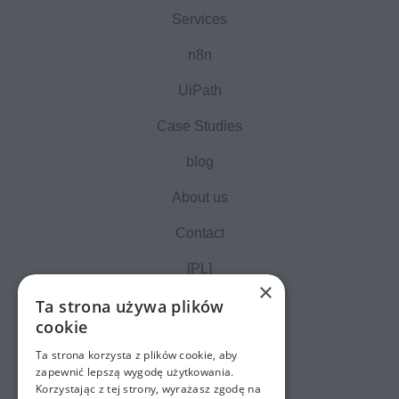
Services
n8n
UiPath
Case Studies
blog
About us
Contact
[PL]
×
Ta strona używa plików
cookie
Ta strona korzysta z plików cookie, aby
zapewnić lepszą wygodę użytkowania.
Korzystając z tej strony, wyrażasz zgodę na