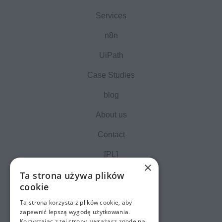
Services
n8n
UiPath
Case Studies
blog
About us
Contact
[PL]
×
Ta strona używa plików
cookie
Ta strona korzysta z plików cookie, aby
zapewnić lepszą wygodę użytkowania.
Korzystając z tej strony, wyrażasz zgodę na