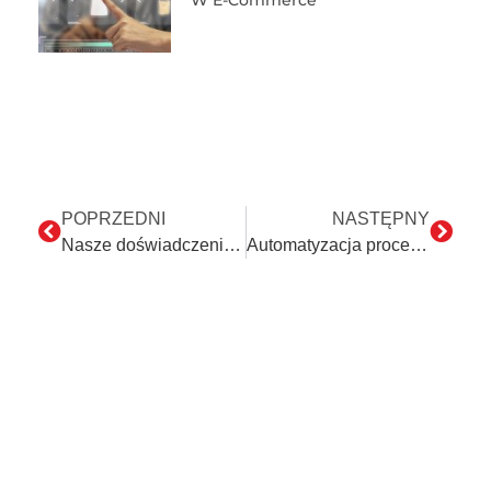
POPRZEDNI
NASTĘPNY
Nasze doświadczenia z ChatGPT: Wyzwania wdrożenia RPA
Automatyzacja procesów w audytach księgowych: Korzyści i zastosowania