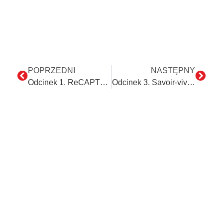
POPRZEDNI
NASTĘPNY
Odcinek 1. ReCAPTCHA bez tajemnic.
Odcinek 3. Savoir-vivre w automatyzacji. Czy roboty potrafią być uprzejme?